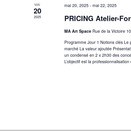
É
.
MAI
mai 20, 2025
-
mai 22, 2025
t
v
20
è
PRICING Atelier-Fo
2025
i
n
o
e
MA Art Space
Rue de la Victoire 10
m
n
Programme Jour 1 Notions clés Le pr
e
marché La valeur ajoutée Présentation
d
n
un condensé en 2 x 2h30 des concept
t
e
L’objectif est la professionnalisation
s
v
p
a
u
r
e
m
o
s
t
É
-
c
v
l