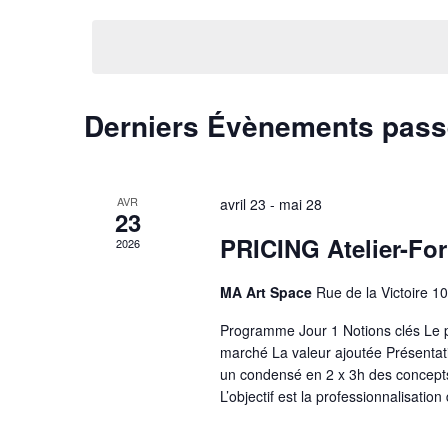
e
m
é
r
o
l
t
e
c
-
c
Derniers Évènements pas
h
c
t
l
i
e
é
o
e
.
n
AVR
avril 23
-
mai 28
R
23
n
t
e
e
PRICING Atelier-Fo
2026
n
c
z
h
u
MA Art Space
Rue de la Victoire 10
a
e
n
Programme Jour 1 Notions clés Le pr
v
r
e
marché La valeur ajoutée Présentation
c
d
i
un condensé en 2 x 3h des concepts 
h
a
L’objectif est la professionnalisation
g
e
t
r
e
a