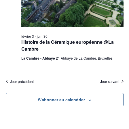
d
e
e
e
t
z
v
n
u
u
a
n
e
v
e
s
février 3
-
juin 30
d
i
Histoire de la Céramique européenne @La
É
a
Cambre
g
v
t
a
è
La Cambre - Abbaye
21 Abbaye de La Cambre, Bruxelles
e
n
t
.
e
i
m
o
Jour précédent
Jour suivant
e
n
n
d
S’abonner au calendrier
t
e
v
u